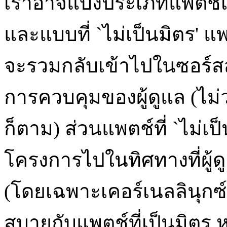
เราอาจแบ่งประเภทแพตช์เถื
และแบบที่ `ไม่เป็นมิตร' แพตช
จะรวมกลับเข้าไปในซอร์
การควบคุมของผู้ดูแล (ไม่ว
ก็ตาม) ส่วนแพตช์ที่ `ไม่เป็น
โครงการไปในทิศทางที่ผู้ด
(โดยเฉพาะเคอร์เนลลินุกซ
สบายกับแพตช์ที่เป็นมิตร ห