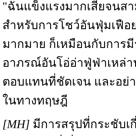
"ฉันแข็งแรงมากเสียจนส
สำหรับการโชว์อันฟุ่มเฟือ
มากมาย ก็เหมือนกับการมี
อาภรณ์อันโอ่อ่าฟู่ฟ่าเหล่าน
ตอบแทนที่ชัดเจน และอย่างน
ในทางทฤษฎี
[MH]
มีการสรุปที่กระชับเ