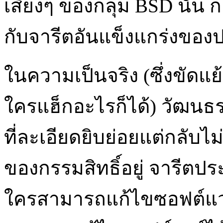
เสี่ยงๆ ของกลุ่ม BSD นั้น กลุ
กับจารีตอันแข็งแกร่งของ
ในความเป็นจริง (ซึ่งขัดแ
ใครแฮ็กอะไรก็ได้) วัฒนธ
ที่ละเอียดยิบย่อยแต่กลับไม่
ของกรรมสิทธิ์อยู่ จารีต
ใครสามารถแก้ไขซอฟต์แวร์ไ