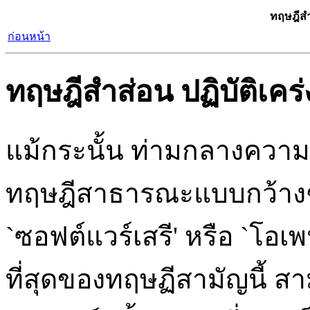
ทฤษฎีสำส
ก่อนหน้า
ทฤษฎีสำส่อน ปฏิบัติเคร่
แม้กระนั้น ท่ามกลางความเป
ทฤษฎีสาธารณะแบบกว้างๆ
`ซอฟต์แวร์เสรี' หรือ `โอ
ที่สุดของทฤษฏีสามัญนี้