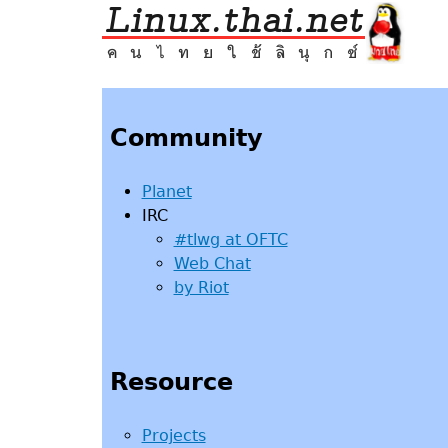
Jump
to
navigation
Back
to
top
Community
Planet
IRC
#tlwg at OFTC
Web Chat
by Riot
Resource
Projects