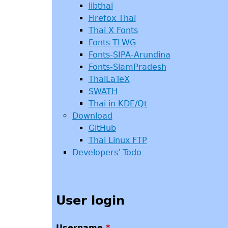
libthai
Firefox Thai
Thai X Fonts
Fonts-TLWG
Fonts-SIPA-Arundina
Fonts-SiamPradesh
ThaiLaTeX
SWATH
Thai in KDE/Qt
Download
GitHub
Thai Linux FTP
Developers' Todo
User login
Username
*