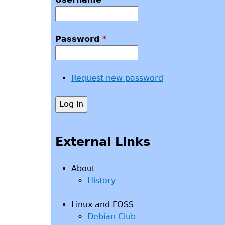
Password
*
Request new password
External Links
About
History
Linux and FOSS
Debian Club