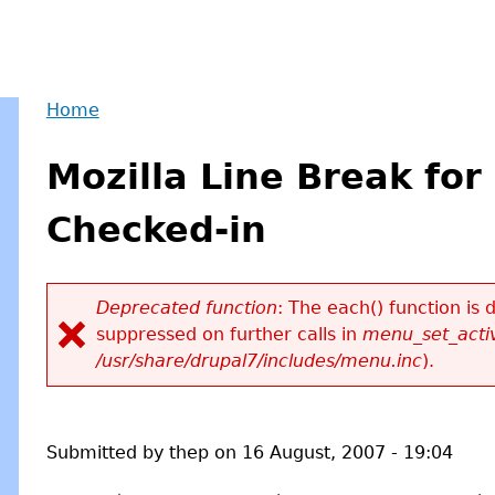
Home
Back
You
to
Mozilla Line Break fo
are
top
here
Checked-in
Deprecated function
: The each() function is
suppressed on further calls in
menu_set_activ
Error
/usr/share/drupal7/includes/menu.inc
).
message
Submitted by
thep
on
16 August, 2007 - 19:04