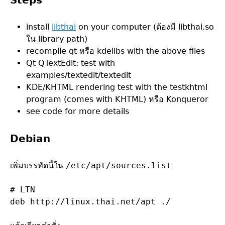
Steps
install
libthai
on your computer (ต้องมี libthai.so
ใน library path)
recompile qt หรือ kdelibs with the above files
Qt QTextEdit: test with
examples/textedit/textedit
KDE/KHTML rendering test with the testkhtml
program (comes with KHTML) หรือ Konqueror
see code for more details
Debian
เพิ่มบรรทัดนี้ใน
/etc/apt/sources.list
# LTN
